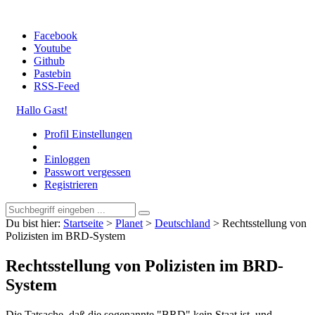
Facebook
Youtube
Github
Pastebin
RSS-Feed
Hallo Gast!
Profil Einstellungen
Einloggen
Passwort vergessen
Registrieren
Du bist hier:
Startseite
>
Planet
>
Deutschland
>
Rechtsstellung von
Polizisten im BRD-System
Rechtsstellung von Polizisten im BRD-
System
Die Tatsache, daß die sogenannte "BRD" kein Staat ist, und