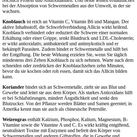
reichlich Protein und Antioxidantien. Und beide leisten erstaunliches
bei der Absorption von Schwermetallen aus der Umwelt, in der sie
wachsen.
Knoblauch
ist reich an Vitamin C, Vitamin B6 und Mangan. Der
aktive Inhaltsstoff, die Schwefelverbindung Allicin wirkt heilend.
Knoblauch verhindert oder reduziert die Schwere einer normalen
Erkältung oder einer Grippe, senkt Blutdruck und LDL-Cholesterin;
er wirkt antioxidativ, antibakteriell und antimykotisch und er
bekämpft Parasiten. Zudem bindet er Schwermetalle und hilft bei
der Entgiftung. Die beste Wirkung erzielen Sie, wenn Sie täglich
mindestens drei Zehen Knoblauch zu sich nehmen. Warte nach dem
schneiden oder zerdrücken der Knoblauchzehen zehn Minuten,
bevor du sie kochen oder roh essen, damit sich das Allicin bilden
kann.
Koriander
bindet sich an Schwermetalle, zieht sie aus Blut und
Gewebe und leitet sie aus dem Körper. Als starkes Antioxidans hilft
er bei Schlafstörungen, mindert Ängstlichkeit und senkt den
Blutzucker. Von der Pflanze werden Blätter und Samen geerntet; in
Amerika kennt man sie auch als chinesische Petersilie.
Weizengras
enthält Kalzium, Phosphor, Kalium, Magnesium, B-
Vitamine sowie die Vitamine A und C. Es wirkt kräftig entgiftend,
neutralisiert Toxine mit Enzymen und befreit den Körper von
Schwermetallen und anderen Giftstoffen, die in Gewebe und