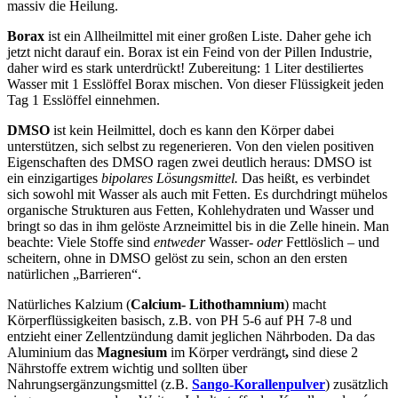
massiv die Heilung.
Borax
ist ein Allheilmittel mit einer großen Liste. Daher gehe ich
jetzt nicht darauf ein. Borax ist ein Feind von der Pillen Industrie,
daher wird es stark unterdrückt! Zubereitung: 1 Liter destiliertes
Wasser mit 1 Esslöffel Borax mischen. Von dieser Flüssigkeit jeden
Tag 1 Esslöffel einnehmen.
DMSO
ist kein Heilmittel, doch es kann den Körper dabei
unterstützen, sich selbst zu regenerieren. Von den vielen positiven
Eigenschaften des DMSO ragen zwei deutlich heraus: DMSO ist
ein einzigartiges
bipolares Lösungsmittel.
Das heißt, es verbindet
sich sowohl mit Wasser als auch mit Fetten.
Es durchdringt mühelos
organische Strukturen aus Fetten, Kohlehydraten und Wasser und
bringt so das in ihm gelöste Arzneimittel bis in die Zelle hinein. Man
beachte: Viele Stoffe sind
entweder
Wasser-
oder
Fettlöslich – und
scheitern, ohne in DMSO gelöst zu sein, schon an den ersten
natürlichen „Barrieren“.
Natürliches Kalzium (
Calcium- Lithothamnium
) macht
Körperflüssigkeiten basisch, z.B. von PH 5-6 auf PH 7-8 und
entzieht einer Zellentzündung damit jeglichen Nährboden. Da das
Aluminium das
Magnesium
im Körper verdrängt
,
sind diese 2
Nährstoffe extrem wichtig und sollten über
Nahrungsergänzungsmittel (z.B.
Sango-Korallenpulver
) zusätzlich