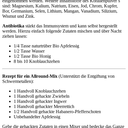
eingenommen werden. Weitere Inhaltsstoffe des Korallenpulver´s
sind:
Magnesium, Kalium, Natrium, Eisen, Jod, Chrom, Kupfer,
Bor, Germanium, Selen, Lithium, Mangan, Vanadium, Silizium,
Wismut und Zink.
Antibiotika
stärkt das Immunsystem und kann selbst hergestellt
werden. Hierzu einfach folgende Zutaten mischen und über Nacht
ziehen lassen:
1/4 Tasse naturtrüber Bio Apfelessig
1/2 Tasse Wasser
1/2 Tasse Bio Honig
8 bis 10 Knoblauchzehen
Rezept für ein Allround-Mix
(Unterstützt die Entgiftung von
Schwermetallen):
1 Handvoll Knoblauchzehen
1 Handvoll gehackte Zwiebeln
1 Handvoll gehackter Ingwer
1 Handvoll gehackter Meerrettich
1/2 Handvoll gehackte Habanero-Pfefferschoten
Unbehandelter Apfelessig
Gebe die gehackten Zutaten in einen Mixer und bedecke das Ganze