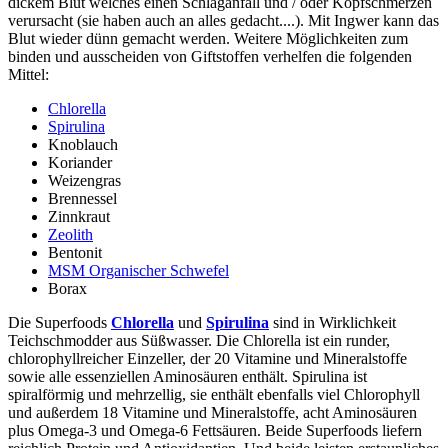
dickem Blut welches einen Schlaganfall und / oder Kopfschmerzen
verursacht (sie haben auch an alles gedacht....). Mit Ingwer kann das
Blut wieder dünn gemacht werden. Weitere Möglichkeiten zum
binden und ausscheiden von Giftstoffen verhelfen die folgenden
Mittel:
Chlorella
Spirulina
Knoblauch
Koriander
Weizengras
Brennessel
Zinnkraut
Zeolith
Bentonit
MSM Organischer Schwefel
Borax
Die Superfoods
Chlorella
und
Spirulina
sind in Wirklichkeit
Teichschmodder aus Süßwasser. Die Chlorella ist ein runder,
chlorophyllreicher Einzeller, der 20 Vitamine und Mineralstoffe
sowie alle essenziellen Aminosäuren enthält. Spirulina ist
spiralförmig und mehrzellig, sie enthält ebenfalls viel Chlorophyll
und außerdem 18 Vitamine und Mineralstoffe, acht Aminosäuren
plus Omega-3 und Omega-6 Fettsäuren. Beide Superfoods liefern