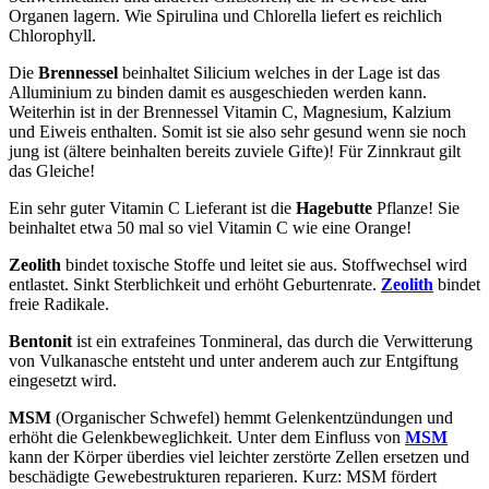
Organen lagern. Wie Spirulina und Chlorella liefert es reichlich
Chlorophyll.
Die
Brennessel
beinhaltet Silicium welches in der Lage ist das
Alluminium zu binden damit es ausgeschieden werden kann.
Weiterhin ist in der Brennessel Vitamin C, Magnesium, Kalzium
und Eiweis enthalten. Somit ist sie also sehr gesund wenn sie noch
jung ist (ältere beinhalten bereits zuviele Gifte)! Für Zinnkraut gilt
das Gleiche!
Ein sehr guter Vitamin C Lieferant ist die
Hagebutte
Pflanze! Sie
beinhaltet etwa 50 mal so viel Vitamin C wie eine Orange!
Zeolith
bindet toxische Stoffe und leitet sie aus. Stoffwechsel wird
entlastet. Sinkt Sterblichkeit und erhöht Geburtenrate.
Zeolith
bindet
freie Radikale.
Bentonit
ist ein extrafeines Tonmineral, das durch die Verwitterung
von Vulkanasche entsteht und unter anderem auch zur Entgiftung
eingesetzt wird.
MSM
(Organischer Schwefel) hemmt Gelenkentzündungen und
erhöht die Gelenkbeweglichkeit. Unter dem Einfluss von
MSM
kann der Körper überdies viel leichter zerstörte Zellen ersetzen und
beschädigte Gewebestrukturen reparieren. Kurz: MSM fördert