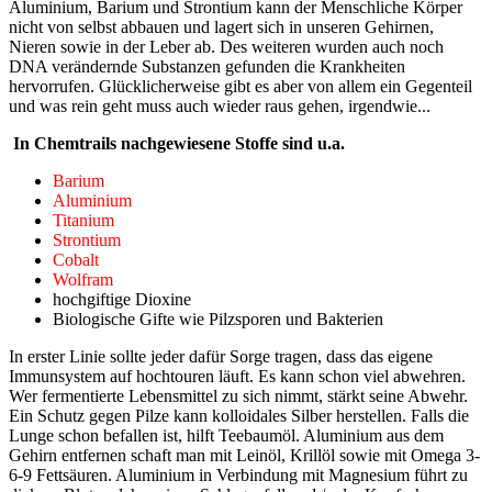
Aluminium, Barium und Strontium kann der Menschliche Körper
nicht von selbst abbauen und lagert sich in unseren Gehirnen,
Nieren sowie in der Leber ab. Des weiteren wurden auch noch
DNA verändernde Substanzen gefunden die Krankheiten
hervorrufen. Glücklicherweise gibt es aber von allem ein Gegenteil
und was rein geht muss auch wieder raus gehen, irgendwie...
In Chemtrails nachgewiesene Stoffe sind u.a.
Barium
Aluminium
Titanium
Strontium
Cobalt
Wolfram
hochgiftige Dioxine
Biologische Gifte wie Pilzsporen und Bakterien
In erster Linie sollte jeder dafür Sorge tragen, dass das eigene
Immunsystem auf hochtouren läuft. Es kann schon viel abwehren.
Wer fermentierte Lebensmittel zu sich nimmt, stärkt seine Abwehr.
Ein Schutz gegen Pilze kann kolloidales Silber herstellen. Falls die
Lunge schon befallen ist, hilft Teebaumöl. Aluminium aus dem
Gehirn entfernen schaft man mit Leinöl, Krillöl sowie mit Omega 3-
6-9 Fettsäuren. Aluminium in Verbindung mit Magnesium führt zu