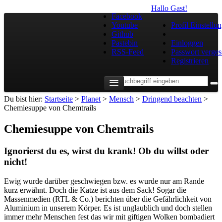
Hallo Gast!
Facebook
Youtube
Profil Einstellu
Github
Pastebin
Einloggen
RSS-Feed
Passwort verges
Registrieren
Du bist hier:
Startseite
>
Planet
>
Mensch
>
Dringend beachten
>
Chemiesuppe von Chemtrails
Chemiesuppe von Chemtrails
Ignorierst du es, wirst du krank! Ob du willst oder
nicht!
Ewig wurde darüber geschwiegen bzw. es wurde nur am Rande
kurz erwähnt. Doch die Katze ist aus dem Sack! Sogar die
Massenmedien (RTL & Co.) berichten über die Gefährlichkeit von
Aluminium in unserem Körper. Es ist unglaublich und doch stellen
immer mehr Menschen fest das wir mit giftigen Wolken bombadiert