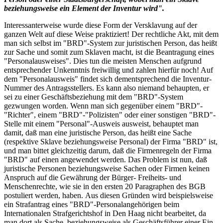
beziehungsweise ein Element der Inventur wird".
Interessanterweise wurde diese Form der Versklavung auf der
ganzen Welt auf diese Weise praktiziert! Der rechtliche Akt, mit dem
man sich selbst im "BRD"-System zur juristischen Person, das heißt
zur Sache und somit zum Sklaven macht, ist die Beantragung eines
"Personalausweises". Dies tun die meisten Menschen aufgrund
entsprechender Unkenntnis freiwillig und zahlen hierfür noch! Auf
dem "Personalausweis" findet sich dementsprechend die Inventur-
Nummer des Antragsstellers. Es kann also niemand behaupten, er
sei zu einer Geschäftsbeziehung mit dem "BRD"-System
gezwungen worden. Wenn man sich gegenüber einem "BRD"-
"Richter", einem "BRD"-"Polizisten" oder einer sonstigen "BRD"-
Stelle mit einem "Personal"-Ausweis ausweist, behauptet man
damit, daß man eine juristische Person, das heißt eine Sache
(respektive Sklave beziehungsweise Personal) der Firma "BRD" ist,
und man bittet gleichzeitig darum, daß die Firmenregeln der Firma
"BRD" auf einen angewendet werden. Das Problem ist nun, daß
juristische Personen beziehungsweise Sachen oder Firmen keinen
Anspruch auf die Gewährung der Bürger- Freiheits- und
Menschenrechte, wie sie in den ersten 20 Paragraphen des BGB
postuliert werden, haben. Aus diesen Gründen wird beispielsweise
ein Strafantrag eines "BRD"-Personalangehörigen beim
Internationalen Strafgerichtshof in Den Haag nicht bearbeitet, da
man dort als Sache, beziehungsweise als Geschäftsführer einer Ein-