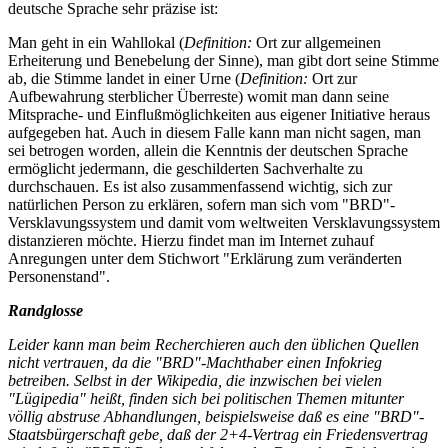
deutsche Sprache sehr präzise ist:
Man geht in ein Wahllokal (
Definition:
Ort zur allgemeinen
Erheiterung und Benebelung der Sinne), man gibt dort seine Stimme
ab, die Stimme landet in einer Urne (
Definition:
Ort zur
Aufbewahrung sterblicher Überreste) womit man dann seine
Mitsprache- und Einflußmöglichkeiten aus eigener Initiative heraus
aufgegeben hat. Auch in diesem Falle kann man nicht sagen, man
sei betrogen worden, allein die Kenntnis der deutschen Sprache
ermöglicht jedermann, die geschilderten Sachverhalte zu
durchschauen. Es ist also zusammenfassend wichtig, sich zur
natürlichen Person zu erklären, sofern man sich vom "BRD"-
Versklavungssystem und damit vom weltweiten Versklavungssystem
distanzieren möchte. Hierzu findet man im Internet zuhauf
Anregungen unter dem Stichwort "Erklärung zum veränderten
Personenstand".
Randglosse
Leider kann man beim Recherchieren auch den üblichen Quellen
nicht vertrauen, da die "BRD"-Machthaber einen Infokrieg
betreiben.
Selbst in der Wikipedia, die inzwischen bei vielen
"Lügipedia" heißt, finden sich bei politischen Themen mitunter
völlig abstruse Abhandlungen, beispielsweise daß es eine "BRD"-
Staatsbürgerschaft gebe, daß der 2+4-Vertrag ein Friedensvertrag