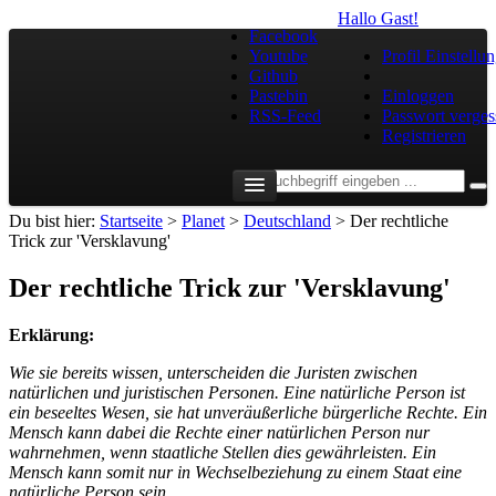
Hallo Gast!
Facebook
Youtube
Profil Einstellu
Github
Pastebin
Einloggen
RSS-Feed
Passwort verges
Registrieren
Du bist hier:
Startseite
>
Planet
>
Deutschland
>
Der rechtliche
Trick zur 'Versklavung'
Der rechtliche Trick zur 'Versklavung'
Erklärung:
Wie sie bereits wissen, unterscheiden die Juristen zwischen
natürlichen und juristischen Personen. Eine natürliche Person ist
ein beseeltes Wesen, sie hat unveräußerliche bürgerliche Rechte. Ein
Mensch kann dabei die Rechte einer natürlichen Person nur
wahrnehmen, wenn staatliche Stellen dies gewährleisten. Ein
Mensch kann somit nur in Wechselbeziehung zu einem Staat eine
natürliche Person sein.