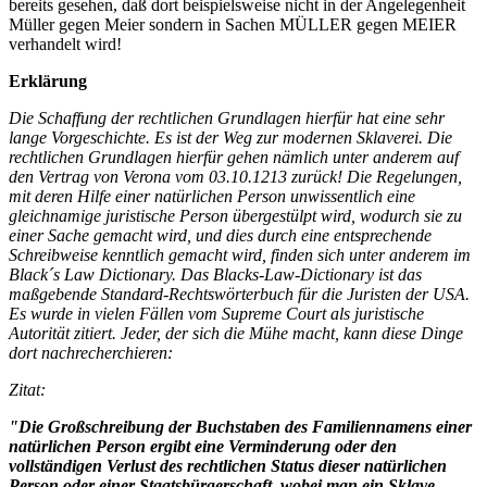
bereits gesehen, daß dort beispielsweise nicht in der Angelegenheit
Müller gegen Meier sondern in Sachen MÜLLER gegen MEIER
verhandelt wird!
Erklärung
Die Schaffung der rechtlichen Grundlagen hierfür hat eine sehr
lange Vorgeschichte. Es ist der Weg zur modernen Sklaverei. Die
rechtlichen Grundlagen hierfür gehen nämlich unter anderem auf
den Vertrag von Verona vom 03.10.1213 zurück!
Die Regelungen,
mit deren Hilfe einer natürlichen Person unwissentlich eine
gleichnamige juristische Person übergestülpt wird, wodurch sie zu
einer Sache gemacht wird, und dies durch eine entsprechende
Schreibweise kenntlich gemacht wird, finden sich unter anderem im
Black´s Law Dictionary.
Das Blacks-Law-Dictionary ist das
maßgebende Standard-Rechtswörterbuch für die Juristen der USA.
Es wurde in vielen Fällen vom Supreme Court als juristische
Autorität zitiert. Jeder, der sich die Mühe macht, kann diese Dinge
dort nachrecherchieren:
Zitat:
"Die Großschreibung der Buchstaben des Familiennamens einer
natürlichen Person ergibt eine Verminderung oder den
vollständigen Verlust des rechtlichen Status dieser natürlichen
Person oder einer Staatsbürgerschaft, wobei man ein Sklave