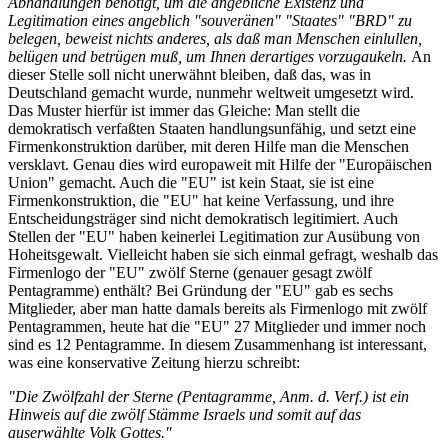
Abhandlungen benötigt, um die angebliche Existenz und
Legitimation eines angeblich "souveränen" "Staates" "BRD" zu
belegen, beweist nichts anderes, als daß man Menschen einlullen,
belügen und betrügen muß, um Ihnen derartiges vorzugaukeln.
An
dieser Stelle soll nicht unerwähnt bleiben, daß das, was in
Deutschland gemacht wurde, nunmehr weltweit umgesetzt wird.
Das Muster hierfür ist immer das Gleiche: Man stellt die
demokratisch verfaßten Staaten handlungsunfähig, und setzt eine
Firmenkonstruktion darüber, mit deren Hilfe man die Menschen
versklavt. Genau dies wird europaweit mit Hilfe der "Europäischen
Union" gemacht. Auch die "EU" ist kein Staat, sie ist eine
Firmenkonstruktion, die "EU" hat keine Verfassung, und ihre
Entscheidungsträger sind nicht demokratisch legitimiert. Auch
Stellen der "EU" haben keinerlei Legitimation zur Ausübung von
Hoheitsgewalt. Vielleicht haben sie sich einmal gefragt, weshalb das
Firmenlogo der "EU" zwölf Sterne (genauer gesagt zwölf
Pentagramme) enthält? Bei Gründung der "EU" gab es sechs
Mitglieder, aber man hatte damals bereits als Firmenlogo mit zwölf
Pentagrammen, heute hat die "EU" 27 Mitglieder und immer noch
sind es 12 Pentagramme. In diesem Zusammenhang ist interessant,
was eine konservative Zeitung hierzu schreibt:
"Die Zwölfzahl der Sterne (Pentagramme, Anm. d. Verf.) ist ein
Hinweis auf die zwölf Stämme Israels und somit auf das
auserwählte Volk Gottes."