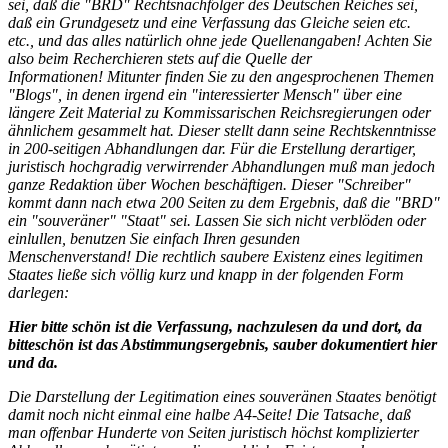
sei, daß die "BRD" Rechtsnachfolger des Deutschen Reiches sei,
daß ein Grundgesetz und eine Verfassung das Gleiche seien etc.
etc., und das alles natürlich ohne jede Quellenangaben!
Achten Sie
also beim Recherchieren stets auf die Quelle der
Informationen!
Mitunter finden Sie zu den angesprochenen Themen
"Blogs", in denen irgend ein "interessierter Mensch" über eine
längere Zeit Material zu Kommissarischen Reichsregierungen oder
ähnlichem gesammelt hat. Dieser stellt dann seine Rechtskenntnisse
in 200-seitigen Abhandlungen dar. Für die Erstellung derartiger,
juristisch hochgradig verwirrender Abhandlungen muß man jedoch
ganze Redaktion über Wochen beschäftigen.
Dieser "Schreiber"
kommt dann nach etwa 200 Seiten zu dem Ergebnis, daß die "BRD"
ein "souveräner" "Staat" sei.
Lassen Sie sich nicht verblöden oder
einlullen, benutzen Sie einfach Ihren gesunden
Menschenverstand!
Die rechtlich saubere Existenz eines legitimen
Staates ließe sich völlig kurz und knapp in der folgenden Form
darlegen:
Hier bitte schön ist die Verfassung, nachzulesen da und dort,
da
bitteschön ist das Abstimmungsergebnis, sauber dokumentiert hier
und da.
Die Darstellung der Legitimation eines souveränen Staates benötigt
damit noch nicht einmal eine halbe A4-Seite!
Die Tatsache, daß
man offenbar Hunderte von Seiten juristisch höchst komplizierter