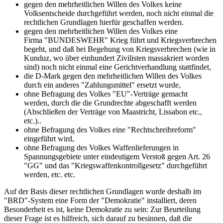
gegen den mehrheitlichen Willen des Volkes keine
Volksentscheide durchgeführt werden, noch nicht einmal die
rechtlichen Grundlagen hierfür geschaffen werden.
gegen den mehrheitlichen Willen des Volkes eine
Firma "BUNDESWEHR" Krieg führt und Kriegsverbrechen
begeht, und daß bei Begehung von Kriegsverbrechen (wie in
Kunduz, wo über einhundert Zivilisten massakriert worden
sind) noch nicht einmal eine Gerichtverhandlung stattfindet,
die D-Mark gegen den mehrheitlichen Willen des Volkes
durch ein anderes "Zahlungsmittel" ersetzt wurde,
ohne Befragung des Volkes "EU"-Verträge gemacht
werden, durch die die Grundrechte abgeschafft werden
(Abschließen der Verträge von Maastricht, Lissabon etc.,
etc.)..
ohne Befragung des Volkes eine "Rechtschreibreform"
eingeführt wird,
ohne Befragung des Volkes Waffenlieferungen in
Spannungsgebiete unter eindeutigem Verstoß gegen Art. 26
"GG" und das "Kriegswaffenkontrollgesetz" durchgeführt
werden, etc. etc.
Auf der Basis dieser rechtlichen Grundlagen wurde deshalb im
"BRD"-System eine Form der "Demokratie" installiert, deren
Besonderheit es ist, keine Demokratie zu sein: Zur Beurteilung
dieser Frage ist es hilfreich, sich darauf zu besinnen, daß die