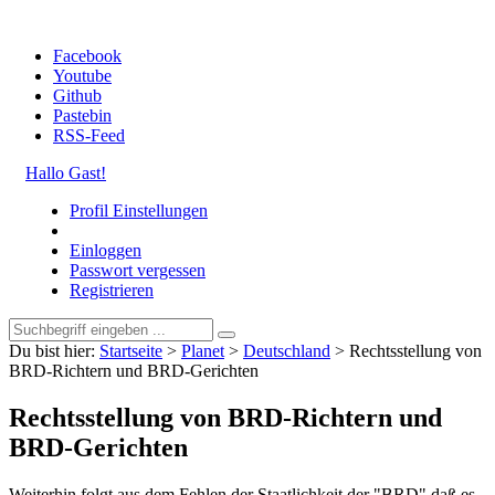
Facebook
Youtube
Github
Pastebin
RSS-Feed
Hallo Gast!
Profil Einstellungen
Einloggen
Passwort vergessen
Registrieren
Du bist hier:
Startseite
>
Planet
>
Deutschland
>
Rechtsstellung von
BRD-Richtern und BRD-Gerichten
Rechtsstellung von BRD-Richtern und
BRD-Gerichten
Weiterhin folgt aus dem Fehlen der Staatlichkeit der "BRD" daß es