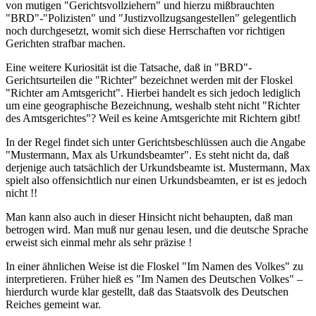
von mutigen "Gerichtsvollziehern" und hierzu mißbrauchten
"BRD"-"Polizisten" und "Justizvollzugsangestellen" gelegentlich
noch durchgesetzt, womit sich diese Herrschaften vor richtigen
Gerichten strafbar machen.
Eine weitere Kuriosität ist die Tatsache, daß in "BRD"-
Gerichtsurteilen die "Richter" bezeichnet werden mit der Floskel
"Richter am Amtsgericht". Hierbei handelt es sich jedoch lediglich
um eine geographische Bezeichnung, weshalb steht nicht "Richter
des Amtsgerichtes"? Weil es keine Amtsgerichte mit Richtern gibt!
In der Regel findet sich unter Gerichtsbeschlüssen auch die Angabe
"Mustermann, Max als Urkundsbeamter". Es steht nicht da, daß
derjenige auch tatsächlich der Urkundsbeamte ist. Mustermann, Max
spielt also offensichtlich nur einen Urkundsbeamten, er ist es jedoch
nicht !!
Man kann also auch in dieser Hinsicht nicht behaupten, daß man
betrogen wird. Man muß nur genau lesen, und die deutsche Sprache
erweist sich einmal mehr als sehr präzise !
In einer ähnlichen Weise ist die Floskel "Im Namen des Volkes" zu
interpretieren. Früher hieß es "Im Namen des Deutschen Volkes" –
hierdurch wurde klar gestellt, daß das Staatsvolk des Deutschen
Reiches gemeint war.